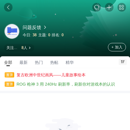
问题反馈
今日:
38
主题:
0
排名:
0
+ 加入
关注
8
人
全部
最新
热门
热帖
精华
复古欧洲中世纪画风——儿童故事绘本
ROG 枪神 3 用 240Hz 刷新率，刷新你对游戏本的认识