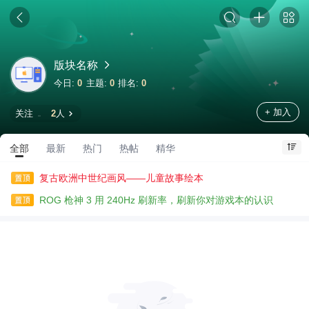
版块名称
今日:
0
主题:
0
排名:
0
+ 加入
关注
2
人
全部
最新
热门
热帖
精华
复古欧洲中世纪画风——儿童故事绘本
ROG 枪神 3 用 240Hz 刷新率，刷新你对游戏本的认识