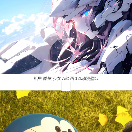
机甲 酷炫 少女 Ai绘画 12k动漫壁纸