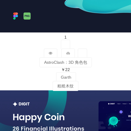
1
AstroClash：3D 角色包
￥22
Garth
粗糙木纹