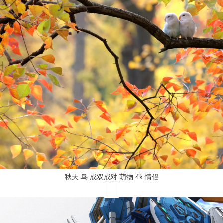
秋天 鸟 成双成对 萌物 4k 情侣