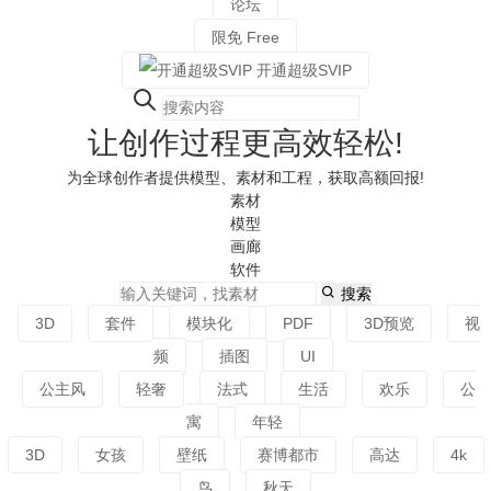
论坛
限免
Free
开通超级SVIP
让创作过程更高效轻松!
为全球创作者提供模型、素材和工程，获取高额回报!
素材
模型
画廊
软件
搜索
3D
套件
模块化
PDF
3D预览
视
频
插图
UI
公主风
轻奢
法式
生活
欢乐
公
寓
年轻
3D
女孩
壁纸
赛博都市
高达
4k
鸟
秋天