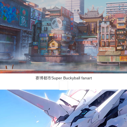
赛博都市Super Buckyball fanart