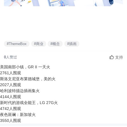
#ThemeBox
#商业
#概念
#插画
支持
0
人赞过
美国南部小镇，GR II 一天
火
2761人围观
斯洛文尼亚布莱德城堡，美的
火
2027人围观
哈利波特描边插画集
火
4144人围观
新时代的游戏全能王，LG 27G
火
4742人围观
夜色斑斓：新加坡
火
3550人围观