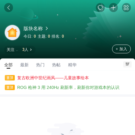
版块名称
今日:
0
主题:
0
排名:
0
+ 加入
关注
3
人
全部
最新
热门
热帖
精华
复古欧洲中世纪画风——儿童故事绘本
ROG 枪神 3 用 240Hz 刷新率，刷新你对游戏本的认识