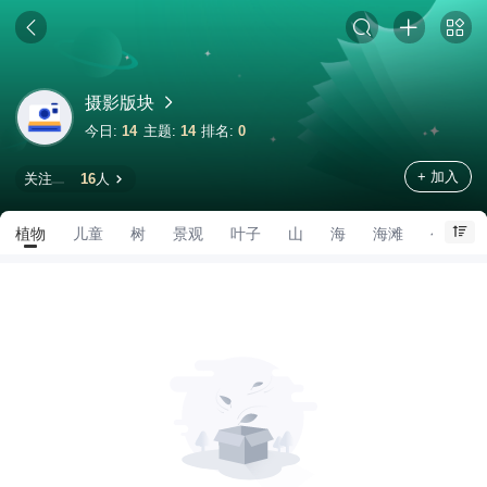
摄影版块
今日:
14
主题:
14
排名:
0
+ 加入
关注
16
人
植物
儿童
树
景观
叶子
山
海
海滩
公园