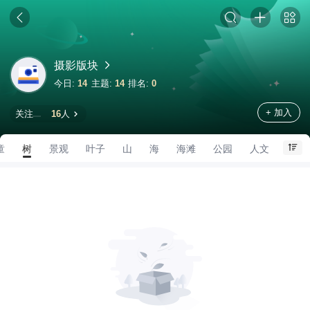
摄影版块
今日:
14
主题:
14
排名:
0
+ 加入
关注
16
人
童
树
景观
叶子
山
海
海滩
公园
人文