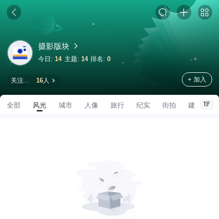
摄影版块
今日:
14
主题:
14
排名:
0
+ 加入
关注
16
人
全部
风光
城市
人像
旅行
纪实
街拍
建筑