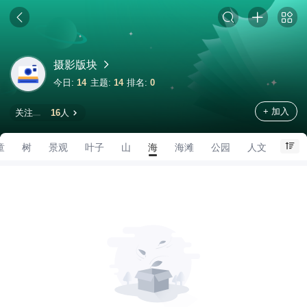
摄影版块
今日:
14
主题:
14
排名:
0
+ 加入
关注
16
人
童
树
景观
叶子
山
海
海滩
公园
人文